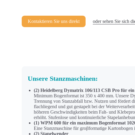
Kontaktieren Sie uns direkt
oder sehen Sie sich d
Unsere Stanzmaschinen:
(2) Heidelberg Dymatrix 106/113 CSB Pro für e
Minimum Bogenformat ist 350 x 400 mm. Unsere Dymat
Trennung von Stanzabfall bzw. Nutzen und fördert die
flachliegend und gut gestapelt bei der Weiterverarb
höheren Geschwindigkeiten beim Falt- und Klebeproz
erhöht. Stufenlose und kontinuierliche Stapelanhebu
(1) WPM 600 für ein maximum Bogenformat 10
Eine Stanzmaschine für groβformatige Kartonbogen in
(2) Stapelwender