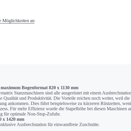
ie Möglichkeiten an
in maximum Bogenformat 820 x 1130 mm
rix Stanzmaschinen sind alle ausgerüstet mit einem Ausbrechstation.
 Qualität und Produktivität. Die Vorteile reichen noch weiter, weil die
eitung ankommen. Dies führt beispielsweise zu kürzeren Rüstzeiten, we
ess. Für mehr Effizienz wurde die Stapelhöhe bei diesen Maschinen au
ng für optimale Non-Stop-Zufuhr.
20 x 1420 mm
klusive Ausbrechstation für einwandfreie Zuschnitte.