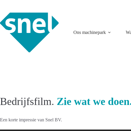
Ga
naar
de
inhoud
Ons machinepark
Wa
Bedrijfsfilm.
Zie wat we doen
Een korte impressie van Snel BV.