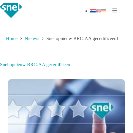
Ga
naar
de
inhoud
Home
Nieuws
Snel opnieuw BRC-AA gecertificeerd
Snel opnieuw BRC-AA gecertificeerd